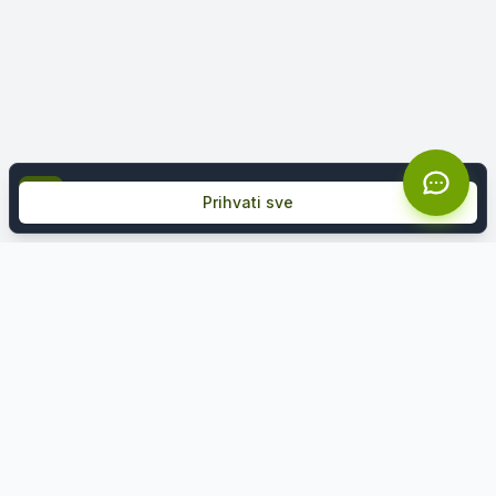
Koristimo kolačiće kako bismo poboljšali vaše iskustv
Prihvati sve
Želite ekskluzivne ponude?
Prijavite se na naš newsletter i prvi saznajte za
akcije i popuste.
Email adresa