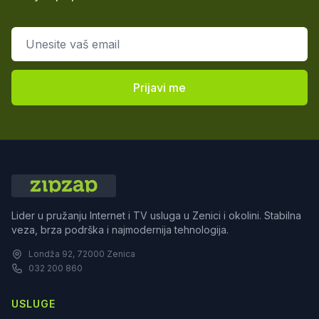
Email adresa
Prijavi me
Lider u pružanju Internet i TV usluga u Zenici i okolini. Stabilna
veza, brza podrška i najmodernija tehnologija.
Londža 92, 72000 Zenica
032 200 860
USLUGE