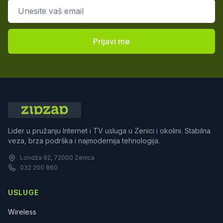
Email adresa
Prijavi me
Lider u pružanju Internet i TV usluga u Zenici i okolini. Stabilna
veza, brza podrška i najmodernija tehnologija.
Londža 92, 72000 Zenica
032 200 860
USLUGE
Wireless