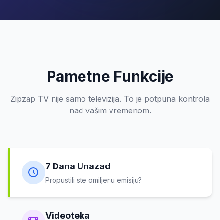
Pametne Funkcije
Vratite
vrijeme
Zipzap TV nije samo televizija. To je potpuna kontrola
unazad
nad vašim vremenom.
Gledajte
propuštene
emisije,
pauzirajte
7 Dana Unazad
program
Propustili ste omiljenu emisiju?
uživo
ili
premotajte
Videoteka