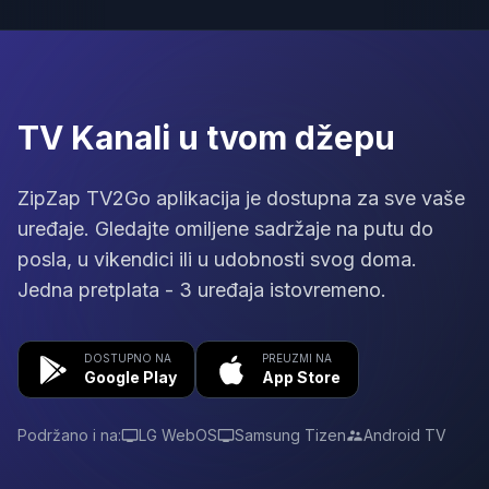
TV Kanali u tvom džepu
ZipZap TV2Go aplikacija je dostupna za sve vaše
uređaje. Gledajte omiljene sadržaje na putu do
posla, u vikendici ili u udobnosti svog doma.
Jedna pretplata - 3 uređaja istovremeno.
DOSTUPNO NA
PREUZMI NA
Google Play
App Store
Podržano i na:
LG WebOS
Samsung Tizen
Android TV