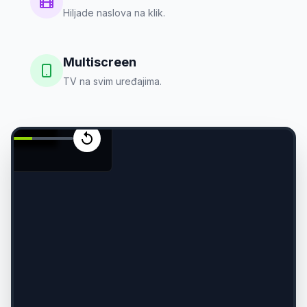
dosadne
Hiljade naslova na klik.
reklame.
Dostupno
na
Multiscreen
više
TV na svim uređajima.
od
150
kanala.