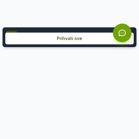
Koristimo kolačiće kako bismo poboljšali vaše iskustv
Prihvati sve
Želite ekskluzivne ponude?
Prijavite se na naš newsletter i prvi saznajte za
akcije i popuste.
Email adresa