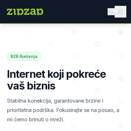
B2B Rješenja
Internet koji pokreće
vaš biznis
Stabilna konekcija, garantovane brzine i
prioritetna podrška. Fokusirajte se na posao, a
mi ćemo brinuti o mreži.