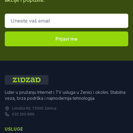
Email adresa
Prijavi me
Lider u pružanju Internet i TV usluga u Zenici i okolini. Stabilna
veza, brza podrška i najmodernija tehnologija.
Londža 92, 72000 Zenica
032 200 860
USLUGE