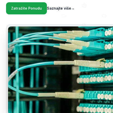
Zatražite Ponudu
Saznajte više
→