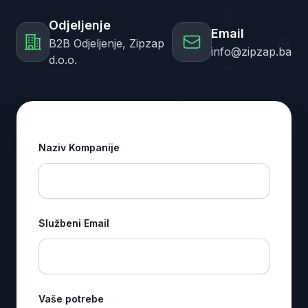
Odjeljenje
Email
B2B Odjeljenje, Zipzap
info@zipzap.ba
d.o.o.
Naziv Kompanije
Službeni Email
Vaše potrebe