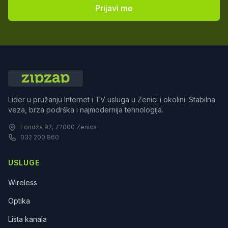
Prijavi me
Lider u pružanju Internet i TV usluga u Zenici i okolini. Stabilna
veza, brza podrška i najmodernija tehnologija.
Londža 92, 72000 Zenica
032 200 860
USLUGE
Wireless
Optika
Lista kanala