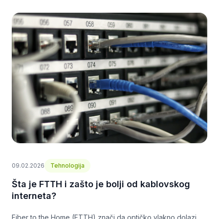
09.02.2026
Tehnologija
Šta je FTTH i zašto je bolji od kablovskog
interneta?
Fiber to the Home (FTTH) znači da optičko vlakno dolazi