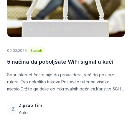
09.02.2026
Savjeti
5 načina da poboljšate WiFi signal u kući
Spor internet često nije do provajdera, već do pozicije
rutera. Evo nekoliko trikova:Postavite ruter na visoko
mjesto.Držite ga dalje od mikrovalnih pećnica.Koristite 5GHz
frekvenciju za uređaje u istoj sobi.
Zipzap Tim
Z
Autor