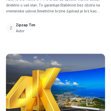
direktno u vaš stan. To garantuje:Stabilnost bez obzira na
vremenske uslove.Simetrične brzine (upload je brz kao
download).Najniži mogući ping za gaming.
Zipzap Tim
Z
Autor