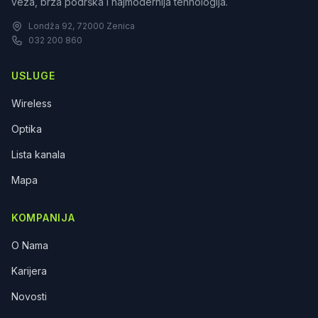
veza, brza podrška i najmodernija tehnologija.
Londža 92, 72000 Zenica
032 200 860
USLUGE
Wireless
Optika
Lista kanala
Mapa
KOMPANIJA
O Nama
Karijera
Novosti