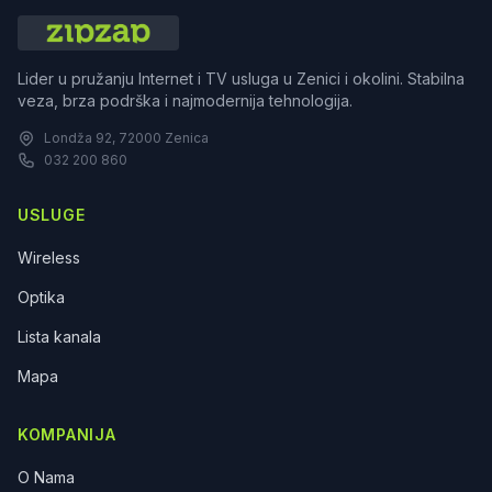
Lider u pružanju Internet i TV usluga u Zenici i okolini. Stabilna
veza, brza podrška i najmodernija tehnologija.
Londža 92, 72000 Zenica
032 200 860
USLUGE
Wireless
Optika
Lista kanala
Mapa
KOMPANIJA
O Nama