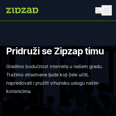
Pridruži se Zipzap timu
Gradimo budućnost interneta u našem gradu.
Tražimo strastvene ljude koji žele učiti,
napredovati i pružiti vrhunsku uslugu našim
korisnicima.