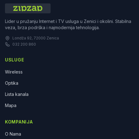
Lider u pružanju Internet i TV usluga u Zenici i okolini. Stabilna
veza, brza podrška i najmodernija tehnologija.
Londža 92, 72000 Zenica
032 200 860
USLUGE
Wireless
Optika
Lista kanala
Mapa
KOMPANIJA
O Nama