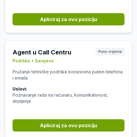
Apliciraj za ovu poziciju
Agent u Call Centru
Puno vrijeme
Podrška • Sarajevo
Pružanje tehničke podrške korisnicima putem telefona
i emaila.
Uslovi:
Poznavanje rada na računaru, komunikativnost,
strpljenje.
Apliciraj za ovu poziciju