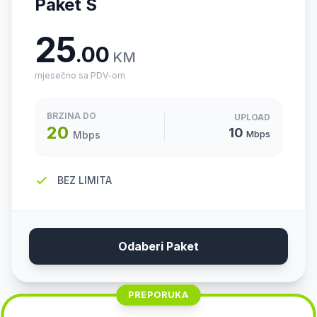
Paket S
25
.00
KM
mjesečno sa PDV-om
BRZINA DO
UPLOAD
20
10
Mbps
Mbps
BEZ LIMITA
Odaberi Paket
PREPORUKA