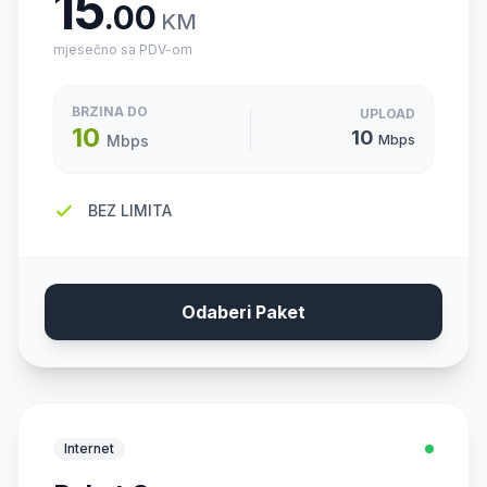
15
.00
KM
mjesečno sa PDV-om
BRZINA DO
UPLOAD
10
10
Mbps
Mbps
BEZ LIMITA
Odaberi Paket
Internet