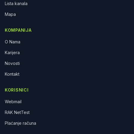
Lista kanala
korisnicima da se izjasne o načinu primanja
obavještenja o promjenama cijena i Opštih i
Mapa
Posebnih uslova pružanja usluga. Možete se izjasniti
o načinu dostavljanja obavještenja o izmjenama
cijena i uslova pružanja usluga, a operater ZipZap
KOMPANIJA
doo Zenica učinio je dostupnim sljedeće kanale: E-
mail, mobilna aplikacija (Viber), pismeno
O Nama
obavještenje na adresu dostave računa zajedno sa
Karijera
računom za ispostavljenu uslugu, SMS i telefonskim
pozivom na dostavljeni kontakt broj. Ukoliko se ne
Novosti
izjasnite, obavještenja će se dostavljati putem
dostupnog e-maila za korisnike koji koriste
Kontakt
elektronsku poštu, a za ostale krajnje korisnike
obavještenje će biti dostavljeno na adresu dostave
računa, zajedno sa računom za ispostavljenu uslugu.
KORISNICI
- Izjašnjenje i izmjenu možete izvršiti putem e-maila,
direktno na svim prodajnim mjestima ili na Kontakt
Webmail
brojeve 032/200-860, 061/301-608. - Detaljne
RAK NetTest
informacije o izmjenama Opštih i Posebnih uslova
poslovanja ZipZap doo Zenica možete pogledati na
Plaćanje računa
www.zipzap.ba, na Info pultu na adresi sjedišta
društva, Londža 92, Zenica.