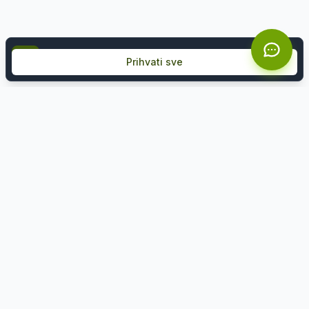
Koristimo kolačiće kako bismo poboljšali vaše iskustv
Prihvati sve
Želite ekskluzivne ponude?
Prijavite se na naš newsletter i prvi saznajte za
akcije i popuste.
Email adresa